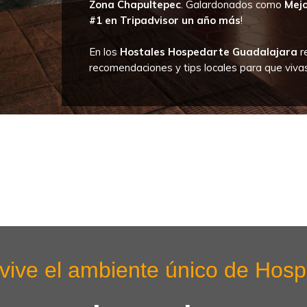
Zona Chapultepec
. Galardonados como
Mejo
#1 en Tripadvisor un año más
!
En los
Hostales Hospedarte Guadalajara
r
recomendaciones y tips locales para que viva
 vive el ambiente único de Hosp