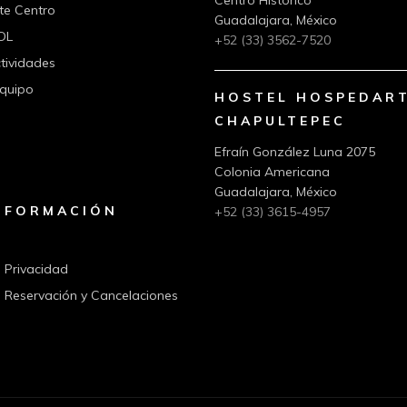
Centro Histórico
te Centro
Guadalajara, México
DL
+52 (33) 3562-7520
ctividades
equipo
HOSTEL HOSPEDAR
CHAPULTEPEC
Efraín González Luna 2075
Colonia Americana
Guadalajara, México
NFORMACIÓN
+52 (33) 3615-4957
e Privacidad
e Reservación y Cancelaciones