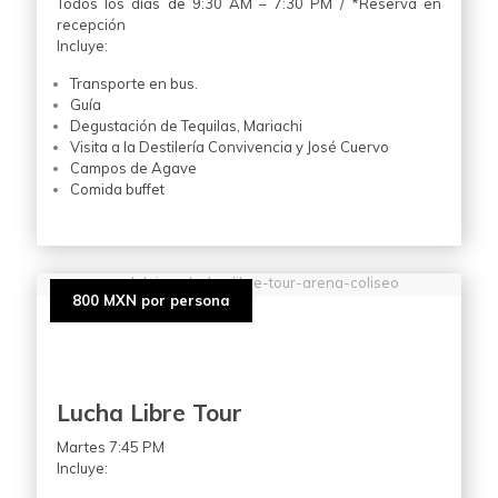
Todos los días de 9:30 AM – 7:30 PM / *Reserva en
recepción
Incluye:
Transporte en bus.
Guía
Degustación de Tequilas, Mariachi
Visita a la Destilería Convivencia y José Cuervo
Campos de Agave
Comida buffet
guadalajara-lucha-libre-tour-arena-coliseo
800 MXN por persona
Lucha Libre Tour
Martes 7:45 PM
Incluye: